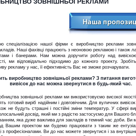
БНИЦТВО ЗОВНІШНЬОЇ РЕКЛАМИ
ю спеціалізацією нашої фірми є виробництво реклами зовн
акладів. Наші фахівці працюють з неоновою рекламою і також л
тами і банерами. Нам можна доручити роботу над вивіскою
сті, ми відповідально підходимо до кожного проекту. Зробіт
ву рекламу у нас, її ефективність Вас не зможе розчарувати.
ить виробництво зовнішньої реклами? З питання виго
вивісок до нас можна звернутися в будь-який час.
обництва зовнішньої реклами ми використовуємо високої якості
ять готовий виріб надійним і довговічним. Для вуличних вивісок
кож не будуть страшні і постійні зміни температур. У сфері в
лосальний досвід, який ми з радістю застосуємо для Вашого бл
уванням, яка дуже важлива для закладів в темний час доби. Ви
над Вашим проектом ми будемо працювати з таким же ентузіа
і з професіоналами. Ви до нас можете звернутися і за внутрішн