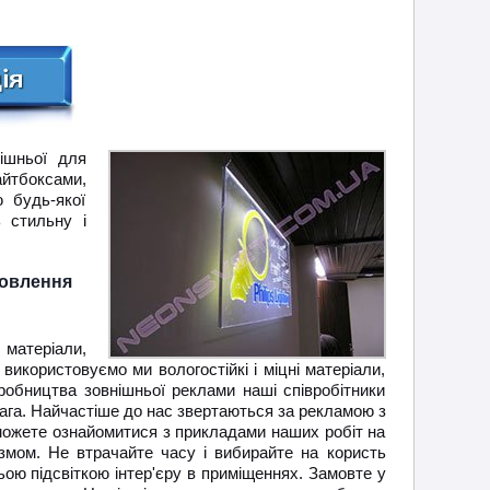
ішньої для
айтбоксами,
 будь-якої
ь стильну і
товлення
 матеріали,
 використовуємо ми вологостійкі і міцні матеріали,
иробництва зовнішньої реклами наші співробітники
ага. Найчастіше до нас звертаються за рекламою з
 можете ознайомитися з прикладами наших робіт на
змом. Не втрачайте часу і вибирайте на користь
ьою підсвіткою інтер'єру в приміщеннях. Замовте у