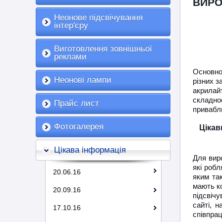
ВИРО
Неонове підсвічування
інтер'єру
Виготовлення зовнішньої
реклами
Основно
Неонові лампи
різних з
акрилай
складно
Прайс лист
привабли
Фотогалерея
Цікав
Цікава інформація
Для вир
які робл
20.06.16
яким та
мають ко
20.09.16
підсвіч
сайті, 
17.10.16
співпрац