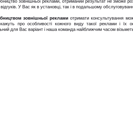
обництво зовнішньої реклами, отриманий результат не зможе ро
відгуків. У Вас як в установці, так і в подальшому обслуговуван
бництвом зовнішньої реклами
отримати консультування мож
кажуть про особливості кожного виду такої реклами і їх о
ний для Вас варіант і наша команда найближчим часом візьметь