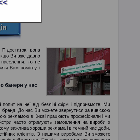
<<
її достаток, вона
Якщо Ви вже давно
 населення, то не
ити Вам помітну і
бо банери у нас
опит на неї від безлічі фірм і підприємств. Ми
ш бренд. До нас Ви можете звернутися за вивіскою
ньою рекламою в Києві працюють професіонали і ми
майстри часто отримують замовлення на вироби з
х, кому важлива хороша реклама і в темний час доби.
стійних клієнтів. З нашими виробами Ви зможете
омпанія займається. Почніть грамотно розширювати