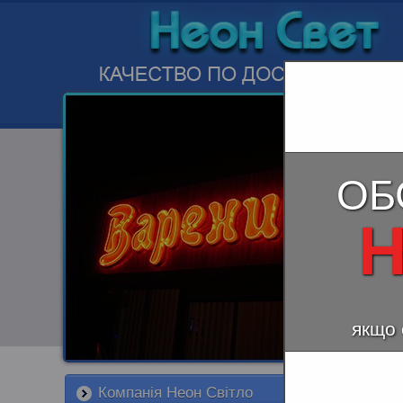
ОБ
Н
якщо 
Компанія Неон Світло