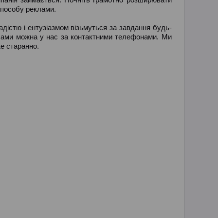
способу реклами.
адістю і ентузіазмом візьмуться за завдання будь-
еклами можна у нас за контактними телефонами. Ми
же старанно.