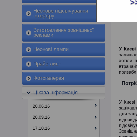
ЗОВН
>
Неонове підсвічування
інтер'єру
Виготовлення зовнішньої
реклами
У Києв
Неонові лампи
залишає
хотіли 
Прайс лист
втрачай
привабли
Фотогалерея
Потріб
Цікава інформація
У Києві
20.06.16
зацікавл
для залу
20.09.16
відпові
підсвічу
17.10.16
Зовнішн
розповіс