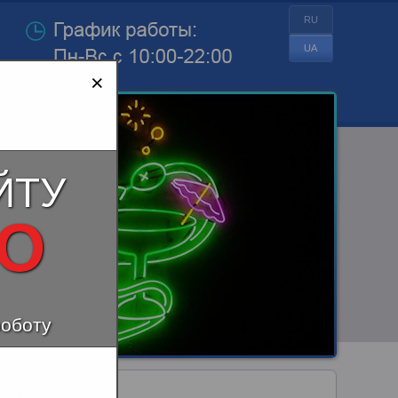
RU
UA
×
ЙТУ
НО
роботу