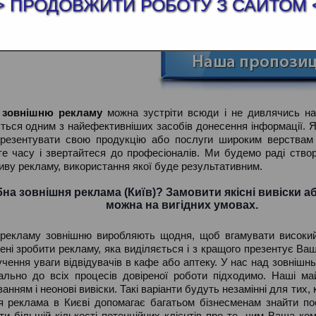
ІШНЯ РЕКЛАМА (КИЇВ)
> ПРОДОВЖИТИ РОБОТУ З САЙТОМ 
і зовнішню рекламу
можна зустріти всюди і не дивлячись на 
ться одним з найефективніших засобів донесення інформації. 
презентувати свою продукцію або послуги широким верствам
те часу і звертайтеся до професіоналів. Ми будемо раді створ
ву рекламу, використання якої буде результативним.
на зовнішня реклама (Київ)? Замовити якісні вивіски а
можна на вигідних умовах.
 рекламу зовнішню виробляють щодня, щоб вгамувати високий п
ені зробити рекламу, яка виділяється і з кращого презентує Ва
чення уваги відвідувачів в кафе або аптеку. У нас над зовніш
дально до всіх процесів довіреної роботи підходимо. Наші 
ванням і неонові вивіски. Такі варіанти будуть незамінні для ти
я реклама в Києві допомагає багатьом бізнесменам знайти по
ти більшій кількості потенційних клієнтів про те, чим Ваша к